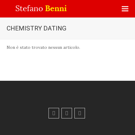
CHEMISTRY DATING
Non è stato trovato nessun articolo.
F
Y
E
a
o
m
c
u
a
e
t
i