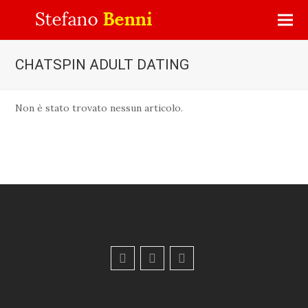
CHATSPIN ADULT DATING
Non è stato trovato nessun articolo.
F
Y
E
a
o
m
c
u
a
e
t
i