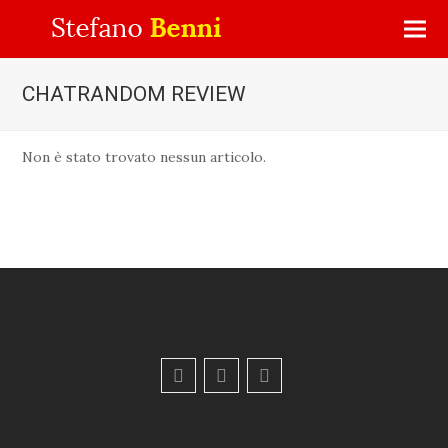
CHATRANDOM REVIEW
Non è stato trovato nessun articolo.
F
Y
E
a
o
m
c
u
a
e
t
i