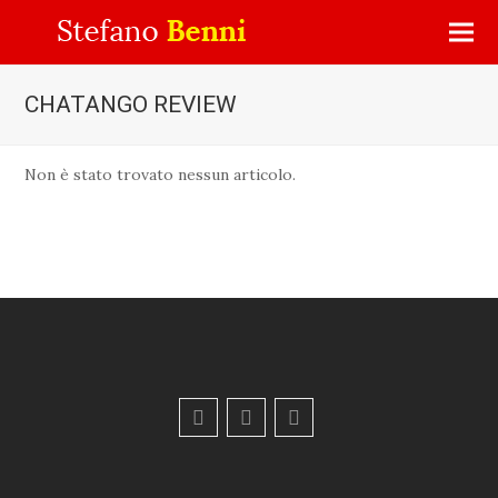
CHATANGO REVIEW
Non è stato trovato nessun articolo.
F
Y
E
a
o
m
c
u
a
e
t
i