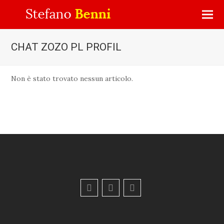
CHAT ZOZO PL PROFIL
Non è stato trovato nessun articolo.
F
Y
E
a
o
m
c
u
a
e
t
i