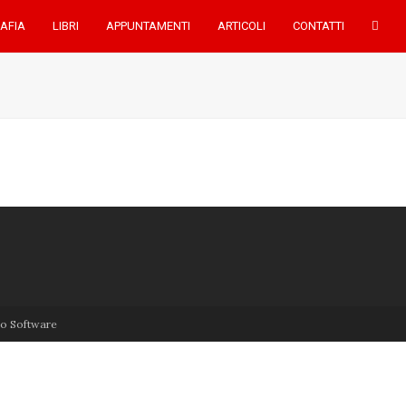
AFIA
LIBRI
APPUNTAMENTI
ARTICOLI
CONTATTI
po Software