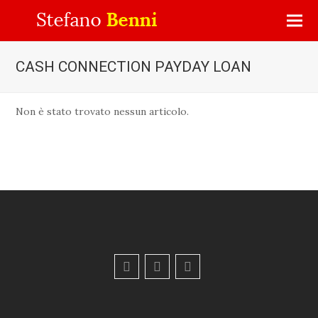
CASH CONNECTION PAYDAY LOAN
Non è stato trovato nessun articolo.
F
Y
E
a
o
m
c
u
a
e
t
i