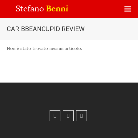
CARIBBEANCUPID REVIEW
Non è stato trovato nessun articolo.
F
Y
E
a
o
m
c
u
a
e
t
i