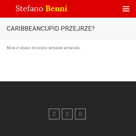
CARIBBEANCUPID PRZEJRZE?
Non è stato trovato nessun articolo.
F
Y
E
a
o
m
c
u
a
e
t
i