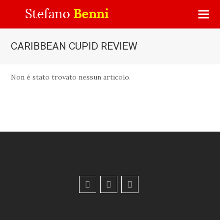
CARIBBEAN CUPID REVIEW
Non è stato trovato nessun articolo.
F
Y
E
a
o
m
c
u
a
e
t
i