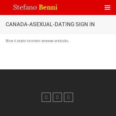
CANADA-ASEXUAL-DATING SIGN IN
Non è stato trovato nessun articolo.
F
Y
E
a
o
m
c
u
a
e
t
i