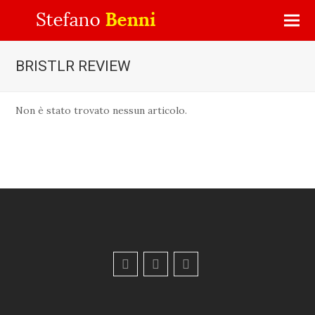
BRISTLR REVIEW
Non è stato trovato nessun articolo.
F
Y
E
a
o
m
c
u
a
e
t
i