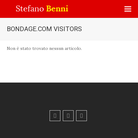
BONDAGE.COM VISITORS
Non è stato trovato nessun articolo.
F
Y
E
a
o
m
c
u
a
e
t
i