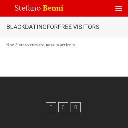
BLACKDATINGFORFREE VISITORS
Non è stato trovato nessun articolo.
F
Y
E
a
o
m
c
u
a
e
t
i