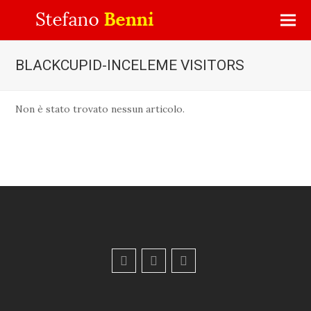
BLACKCUPID-INCELEME VISITORS
Non è stato trovato nessun articolo.
F
Y
E
a
o
m
c
u
a
e
t
i