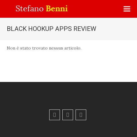
BLACK HOOKUP APPS REVIEW
Non è stato trovato nessun articolo.
F
Y
E
a
o
m
c
u
a
e
t
i