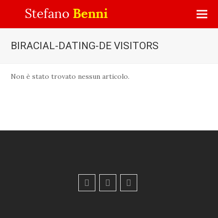
BIRACIAL-DATING-DE VISITORS
Non è stato trovato nessun articolo.
F
Y
E
a
o
m
c
u
a
e
t
i