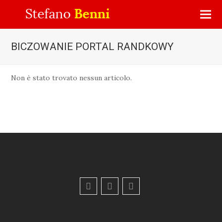
BICZOWANIE PORTAL RANDKOWY
Non è stato trovato nessun articolo.
F
Y
E
a
o
m
c
u
a
e
t
i