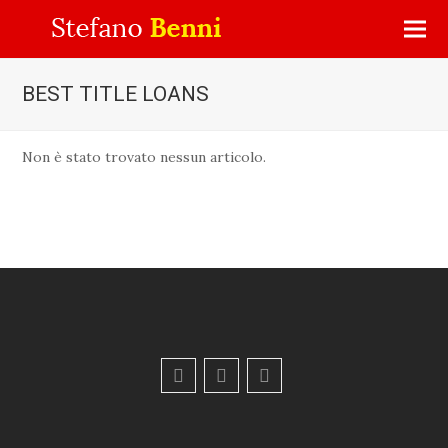
BEST TITLE LOANS
Non è stato trovato nessun articolo.
F
Y
E
a
o
m
c
u
a
e
t
i