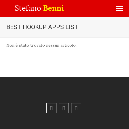
BEST HOOKUP APPS LIST
Non è stato trovato nessun articolo.
F
Y
E
a
o
m
c
u
a
e
t
i