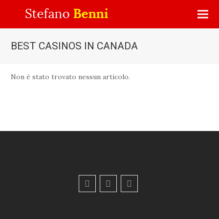
BEST CASINOS IN CANADA
Non è stato trovato nessun articolo.
F
Y
E
a
o
m
c
u
a
e
t
i