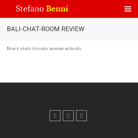
BALI-CHAT-ROOM REVIEW
Non è stato trovato nessun articolo.
F
Y
E
a
o
m
c
u
a
e
t
i