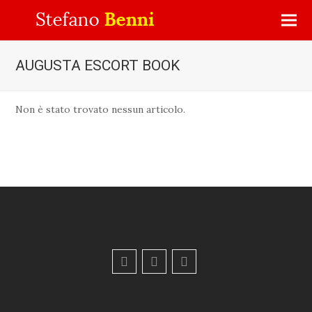
AUGUSTA ESCORT BOOK
Non è stato trovato nessun articolo.
F
Y
E
a
o
m
c
u
a
e
t
i