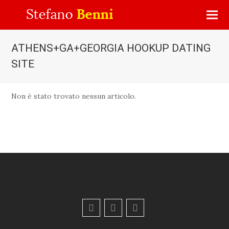
ATHENS+GA+GEORGIA HOOKUP DATING
SITE
Non è stato trovato nessun articolo.
F
Y
E
a
o
m