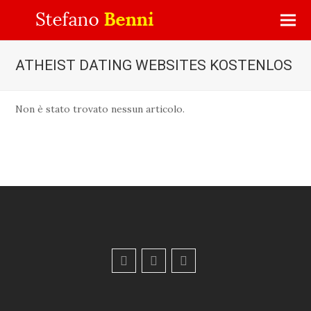
ATHEIST DATING WEBSITES KOSTENLOS
Non è stato trovato nessun articolo.
F
Y
E
a
o
m
c
u
a
e
t
i