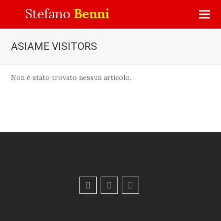
ASIAME VISITORS
Non è stato trovato nessun articolo.
F
Y
E
a
o
m
c
u
a
e
t
i