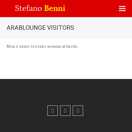
ARABLOUNGE VISITORS
Non è stato trovato nessun articolo.
F
Y
E
a
o
m
c
u
a
e
t
i