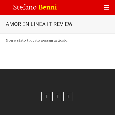
AMOR EN LINEA IT REVIEW
Non è stato trovato nessun articolo.
F
Y
E
a
o
m
c
u
a
e
t
i