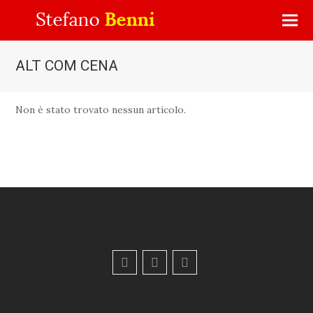
ALT COM CENA
Non è stato trovato nessun articolo.
F
Y
E
a
o
m
c
u
a
e
t
i