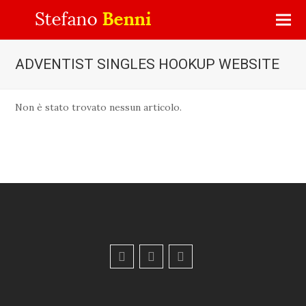
ADVENTIST SINGLES HOOKUP WEBSITE
Non è stato trovato nessun articolo.
F
Y
E
a
o
m
c
u
a
e
t
i