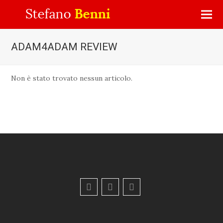
ADAM4ADAM REVIEW
Non è stato trovato nessun articolo.
F
Y
E
a
o
m
c
u
a
e
t
i