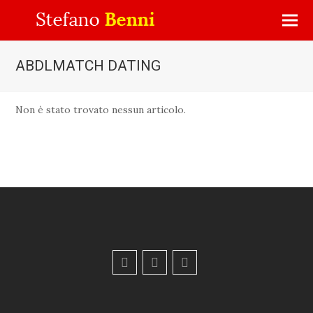
ABDLMATCH DATING
Non è stato trovato nessun articolo.
F
Y
E
a
o
m
c
u
a
e
t
i