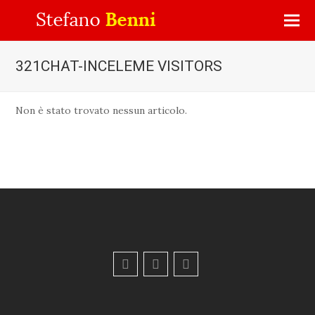
321CHAT-INCELEME VISITORS
Non è stato trovato nessun articolo.
F
Y
E
a
o
m
c
u
a
e
t
i